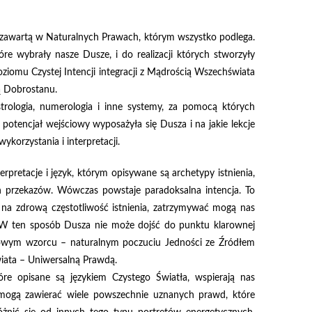
 zawartą w Naturalnych Prawach, którym wszystko podlega.
óre wybrały nasze Dusze, i do realizacji których stworzyły
iomu Czystej Intencji integracji z Mądrością Wszechświata
tą Dobrostanu.
trologia, numerologia i inne systemy, za pomocą których
potencjał wejściowy wyposażyła się Dusza i na jakie lekcje
ykorzystania i interpretacji.
pretacje i język, którym opisywane są archetypy istnienia,
h przekazów. Wówczas powstaje paradoksalna intencja. To
 na zdrową częstotliwość istnienia, zatrzymywać mogą nas
i. W ten sposób Dusza nie może dojść do punktu klarownej
 zdrowym wzorcu – naturalnym poczuciu Jedności ze Źródłem
iata – Uniwersalną Prawdą.
óre opisane są językiem Czystego Światła, wspierają nas
ogą zawierać wiele powszechnie uznanych prawd, które