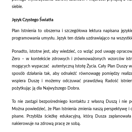
siebie.
Język Czystego Światła
Plan Istnienia to obszerna i szczegółowa lektura napisana jęz
programowania umysłu. Język ten działa uzdrawiająco na wszystki
Ponadto, istotne jest, aby wiedzieć, co wziąć pod uwagę opraco
Zero – w kontekście zdrowych i zrównoważonych wzorców istnie
mogących wypaczać autentyczną Istotę Życia. Cały Plan Duszy w 
sposób działania tak, aby odnaleźć równowagę pomiędzy realiza
wspiera Duszę i możemy odczuwać prawdziwą Radość istnien
pożytkując ją dla Najwyższego Dobra.
To nie zastąpi bezpośredniego kontaktu z własną Duszą i nie p
Można powiedzieć, że Plan Istnienia zmienia naszą perspektywę i o
pisane. Przybliża ścieżkę edukacyjną, którą Dusza zaplanował
nakierowuje na zdrową pracę ze sobą.