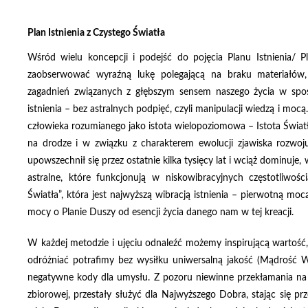
Plan Istnienia z Czystego Światła
Wśród wielu koncepcji i podejść do pojęcia Planu Istnienia/ 
zaobserwować wyraźną lukę polegającą na braku materiałów, 
zagadnień związanych z głębszym sensem naszego życia w spo
istnienia – bez astralnych podpięć, czyli manipulacji wiedzą i mo
człowieka rozumianego jako istota wielopoziomowa – Istota Światł
na drodze i w związku z charakterem ewolucji zjawiska rozwoj
upowszechnił się przez ostatnie kilka tysięcy lat i wciąż dominuje
astralne, które funkcjonują w niskowibracyjnych częstotliwości
Światła”, która jest najwyższą wibracją istnienia – pierwotną moc
mocy o Planie Duszy od esencji życia danego nam w tej kreacji.
W każdej metodzie i ujęciu odnaleźć możemy inspirującą wartość,
odróżniać potrafimy bez wysiłku uniwersalną jakość (Mądrość W
negatywne kody dla umysłu. Z pozoru niewinne przekłamania na 
zbiorowej, przestały służyć dla Najwyższego Dobra, stając się p