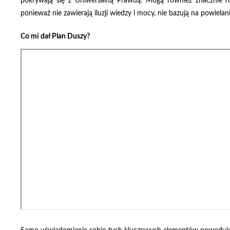
pokrywają się z Uniwersalną Prawdą. Mogą również znacznie ró
ponieważ nie zawierają iluzji wiedzy i mocy, nie bazują na powiel
Co mi dał Plan Duszy?