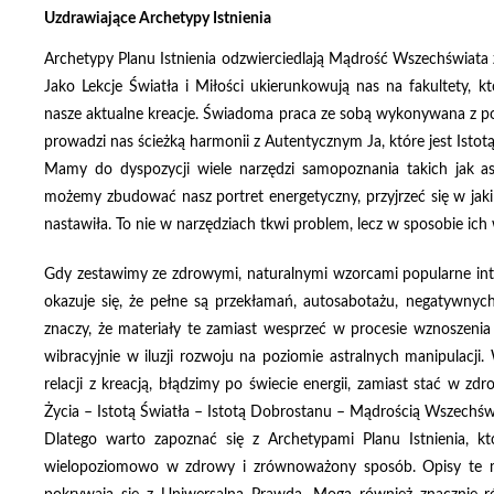
Uzdrawiające Archetypy Istnienia
Archetypy Planu Istnienia odzwierciedlają Mądrość Wszechświata
Jako Lekcje Światła i Miłości ukierunkowują nas na fakultety, kt
nasze aktualne kreacje. Świadoma praca ze sobą wykonywana z poz
prowadzi nas ścieżką harmonii z Autentycznym Ja, które jest Isto
Mamy do dyspozycji wiele narzędzi samopoznania takich jak as
możemy zbudować nasz portret energetyczny, przyjrzeć się w jaki 
nastawiła. To nie w narzędziach tkwi problem, lecz w sposobie ich w
Gdy zestawimy ze zdrowymi, naturalnymi wzorcami popularne inter
okazuje się, że pełne są przekłamań, autosabotażu, negatywnyc
znaczy, że materiały te zamiast wesprzeć w procesie wznoszenia
wibracyjnie w iluzji rozwoju na poziomie astralnych manipulacj
relacji z kreacją, błądzimy po świecie energii, zamiast stać w
Życia – Istotą Światła – Istotą Dobrostanu – Mądrością Wszechśw
Dlatego warto zapoznać się z Archetypami Planu Istnienia, kt
wielopoziomowo w zdrowy i zrównoważony sposób. Opisy te m