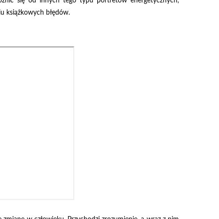
żnić się od innych tego typu portretów energetycznych,
aniu książkowych błędów.