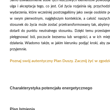
Samo uświadomienie sobie tych kluczowych elementów powoduje z
ulga i akceptacja tego, co jest. Cel życia rozjaśnia się, przych
wydarzenia, które wcześniej postrzegaliśmy jako swoje osobiste p
w swym pierwotnym, najgłębszym kontekście, a całość naszych 
stosunek do życia może zostać przetransformowany tak, abyśmy 
dotarli do punktu neutralnego stosunku. Dzięki temu przestaj
pielęgnować ból, poczucie bezsensu lub wrogości, a w ich miej
działania. Wiadomo także, w jakim kierunku podjąć kroki, aby za
przyjemnie.
Poznaj swój autentyczny Plan Duszy. Zacznij żyć w zgodzie
Charakterystyka potencjału energetycznego
Plan Istnienia