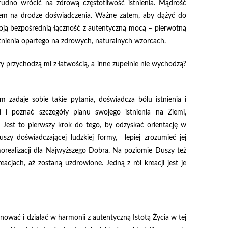
rudno wrócić na zdrową częstotliwość istnienia. Mądrość
em na drodze doświadczenia. Ważne zatem, aby dążyć do
woją bezpośrednią łączność z autentyczną mocą – pierwotną
tnienia opartego na zdrowych, naturalnych wzorcach.
y przychodzą mi z łatwością, a inne zupełnie nie wychodzą?
zadaje sobie takie pytania, doświadcza bólu istnienia i
 i poznać szczegóły planu swojego istnienia na Ziemi,
 Jest to pierwszy krok do tego, by odzyskać orientację w
szy doświadczającej ludzkiej formy, lepiej zrozumieć jej
orealizacji dla Najwyższego Dobra. Na poziomie Duszy też
eacjach, aż zostaną uzdrowione. Jedną z ról kreacji jest je
ować i działać w harmonii z autentyczną Istotą Życia w tej