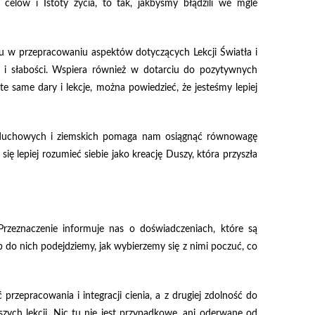
 celów i Istoty życia, to tak, jakbyśmy błądzili we mgle
 w przepracowaniu aspektów dotyczących Lekcji Światła i
ia i słabości. Wspiera również w dotarciu do pozytywnych
e same dary i lekcje, można powiedzieć, że jesteśmy lepiej
 duchowych i ziemskich pomaga nam osiągnąć równowagę
ę lepiej rozumieć siebie jako kreację Duszy, która przyszła
 Przeznaczenie informuje nas o doświadczeniach, które są
ób do nich podejdziemy, jak wybierzemy się z nimi poczuć, co
ć przepracowania i integracji cienia, a z drugiej zdolność do
zych lekcji. Nic tu nie jest przypadkowe, ani oderwane od