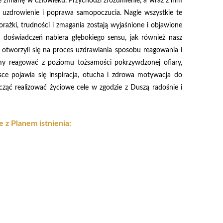
mianę w człowieku. Przychodzi zrozumienie, a wraz z nim
odzi uzdrowienie i poprawa samopoczucia. Nagle wszystkie te
orażki, trudności i zmagania zostają wyjaśnione i objawione
doświadczeń nabiera głębokiego sensu, jak również nasz
otworzyli się na proces uzdrawiania sposobu reagowania i
emy reagować z poziomu tożsamości pokrzywdzonej ofiary,
sce pojawia się inspiracja, otucha i zdrowa motywacja do
cząć realizować życiowe cele w zgodzie z Duszą radośnie i
 z Planem istnienia: