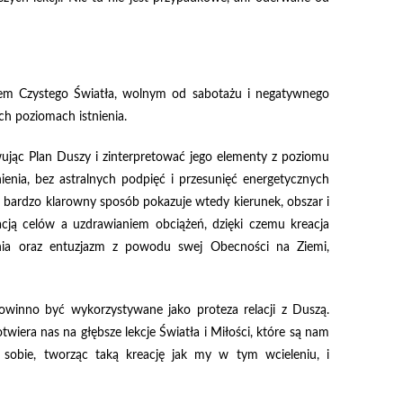
ykiem Czystego Światła, wolnym od sabotażu i negatywnego
ch poziomach istnienia.
wując Plan Duszy i zinterpretować jego elementy z poziomu
nia, bez astralnych podpięć i przesunięć energetycznych
bardzo klarowny sposób pokazuje wtedy kierunek, obszar i
cją celów a uzdrawianiem obciążeń, dzięki czemu kreacja
ia oraz entuzjazm z powodu swej Obecności na Ziemi,
owinno być wykorzystywane jako proteza relacji z Duszą.
twiera nas na głębsze lekcje Światła i Miłości, które są nam
a sobie, tworząc taką kreację jak my w tym wcieleniu, i