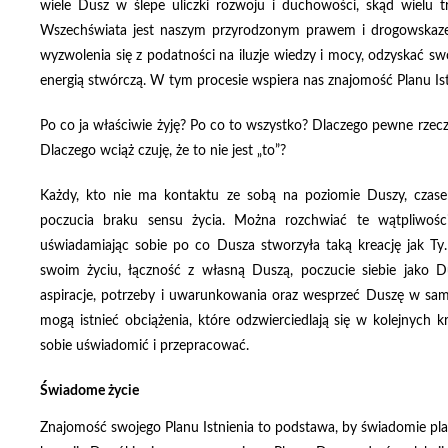
wiele Dusz w ślepe uliczki rozwoju i duchowości, skąd wielu t
Wszechświata jest naszym przyrodzonym prawem i drogowskaz
wyzwolenia się z podatności na iluzje wiedzy i mocy, odzyskać s
energią stwórczą. W tym procesie wspiera nas znajomość Planu Is
Po co ja właściwie żyję? Po co to wszystko? Dlaczego pewne rzecz
Dlaczego wciąż czuję, że to nie jest
„to”?
Każdy, kto nie ma kontaktu ze sobą na poziomie Duszy, czasem 
poczucia braku sensu życia. Można rozchwiać te wątpliwości
uświadamiając sobie po co Dusza stworzyła taką kreację jak Ty.
swoim życiu, łączność z własną Duszą, poczucie siebie jako Du
aspiracje, potrzeby i uwarunkowania oraz wesprzeć Duszę w sam
mogą istnieć obciążenia, które odzwierciedlają się w kolejnych kr
sobie uświadomić i przepracować.
Świadome życie
Znajomość swojego Planu Istnienia to podstawa, by świadomie plan