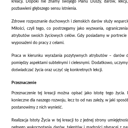
kreacji. Dopóki nie znamy swojego Planu Duszy, darów, lekcji,
pozbawieni głębszego sensu istnienia.
Zdrowe rozpoznanie duchowych i ziemskich darów służy wsparciu
Miłości, czyli tego, co postrzegamy jako wyzwania, ograniczen
atrybutów swoich życiowych celów.
Gdy posiadamy w portrecie t
wyposażeni do pracy z celami.
Praca w kierunku wyrażania pozytywnych atrybutów – darów
pomiędzy aspektami subtelnymi i cielesnymi. Dodatkowo, uczymy si
doświadczać życia oraz uczyć się konkretnych lekcji.
Przeznaczenie
Przeznaczenie tej kreacji można opisać jako istotę tego życia.
konieczne dla naszego rozwoju, lecz to od nas zależy, w jaki spos
postanowimy z nich wynieść.
Realizacja Istoty Życia w tej kreacji to z jednej strony umiejętnoś
pełnego wykorzystania darów, talentów i mądrości płynącej z nas