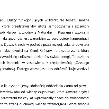
Planu Duszy funkcjonujących w literaturze tematu, można
które przedstawiałyby istotę samopoznania i szczegóły
sób klarowny, zgodny z Naturalnymi Prawami i wzorcami
cą. Taka zgodność jest warunkiem zdrowo pojętej harmonizacji
a, Dusza, kreacja w podróży przez rozwój. Luka ta powstała
u i duchowości na Ziemi. Główny nurt ezoteryczny, który
, wywodzi się z niższych poziomów świata energii. To poziomy
ach istnienia, w zestawieniu z częstotliwością „Czystego
ą stwórczą. Dlatego ważne jest, aby odróżnić iluzje wiedzy i
 o ile dysponujemy zdolnością oddzielania ziarna od plew –
szechświata) od wiedzy cząstkowej, która zawiera błędy i
przestrzeni tysięcy lat wprowadziły chaos do świadomości
rzez to atrapą duchowej wiedzy, fatamorganą, która zwiodła