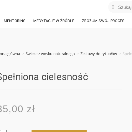
MENTORING
MEDYTACJE W ŹRÓDLE
ZROZUM SWÓJ PROCES
rona główna
>
Świece z wosku naturalnego
>
Zestawy do rytuałów
>
Spełn
Spełniona cielesność
35,00
zł