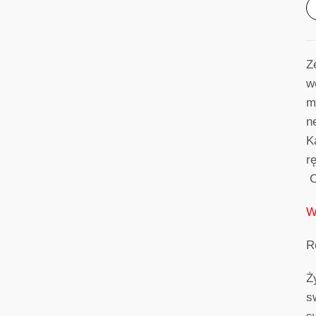
Z
w
m
n
K
r
C
W
R
Ż
s