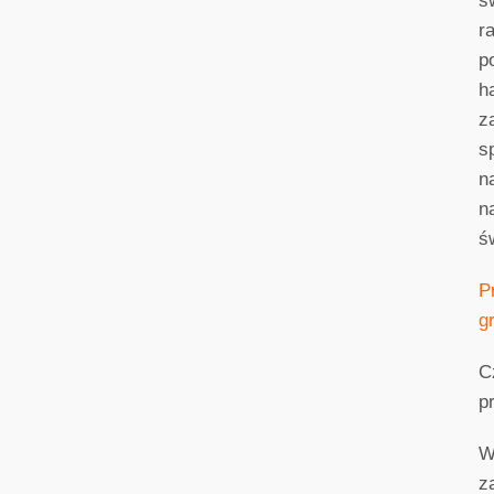
s
r
p
h
z
s
n
n
ś
P
g
C
p
W
z