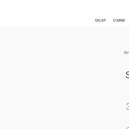
SKLEP
O MNIE
St