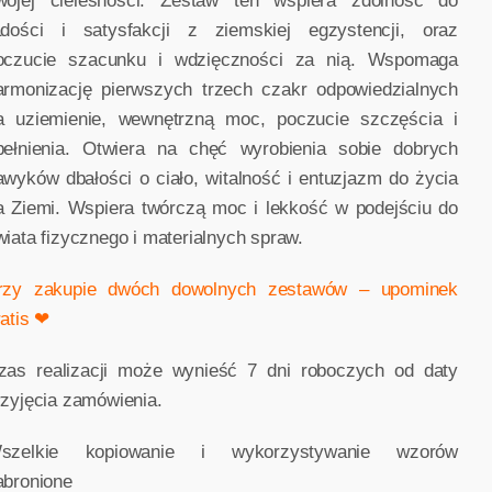
wojej cielesności. Zestaw ten wspiera zdolność do
adości i satysfakcji z ziemskiej egzystencji, oraz
oczucie szacunku i wdzięczności za nią. Wspomaga
armonizację pierwszych trzech czakr odpowiedzialnych
a uziemienie, wewnętrzną moc, poczucie szczęścia i
pełnienia. Otwiera na chęć wyrobienia sobie dobrych
awyków dbałości o ciało, witalność i entuzjazm do życia
a Ziemi. Wspiera twórczą moc i lekkość w podejściu do
wiata fizycznego i materialnych spraw.
rzy zakupie dwóch dowolnych zestawów – upominek
ratis ❤
zas realizacji może wynieść 7 dni roboczych od daty
rzyjęcia zamówienia.
szelkie kopiowanie i wykorzystywanie wzorów
abronione